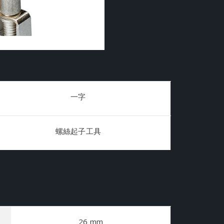
一字
螺絲起子工具
26 mm